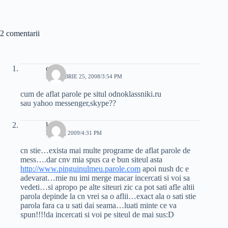
2 comentarii
oleg
NOIEMBRIE 25, 2008/3:54 PM
cum de aflat parole pe situl odnoklassniki.ru
sau yahoo messenger,skype??
laura
MAI 14, 2009/4:31 PM
cn stie…exista mai multe programe de aflat parole de
mess….dar cnv mia spus ca e bun siteul asta
http://www.pinguinulmeu.parole.com
apoi nush dc e
adevarat…mie nu imi merge macar incercati si voi sa
vedeti…si apropo pe alte siteuri zic ca pot sati afle altii
parola depinde la cn vrei sa o aflii…exact ala o sati stie
parola fara ca u sati dai seama…luati minte ce va
spun!!!!da incercati si voi pe siteul de mai sus:D