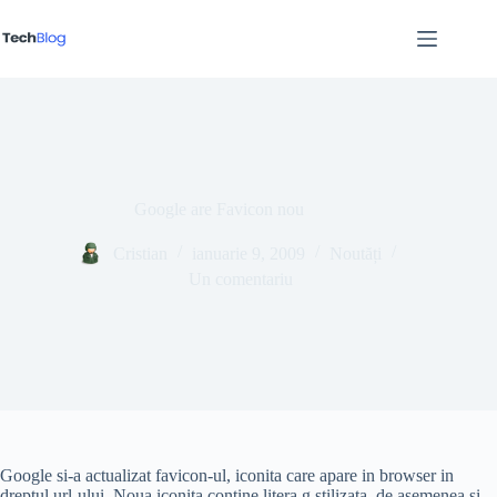
Sari
la
conținut
Google are Favicon nou
Cristian
ianuarie 9, 2009
Noutăți
Un comentariu
Google si-a actualizat favicon-ul, iconita care apare in browser in
dreptul url-ului. Noua iconita contine litera g stilizata, de asemenea si