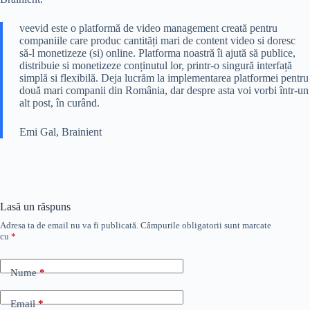
veevid este o platformă de video management creată pentru
companiile care produc cantități mari de content video si doresc
să-l monetizeze (si) online. Platforma noastră îi ajută să publice,
distribuie si monetizeze conținutul lor, printr-o singură interfață
simplă si flexibilă. Deja lucrăm la implementarea platformei pentru
două mari companii din România, dar despre asta voi vorbi într-un
alt post, în curând.
Emi Gal, Brainient
Lasă un răspuns
Adresa ta de email nu va fi publicată.
Câmpurile obligatorii sunt marcate
cu
*
Nume
*
Email
*