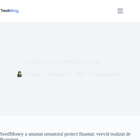
Sari
la
conținut
Urmatorul proiect SeedMoney: veevid
Cristian
februarie 22, 2009
Uncategorized
SeedMoney a anuntat urmatorul proiect finantat: veevid realizat de
Brainient.