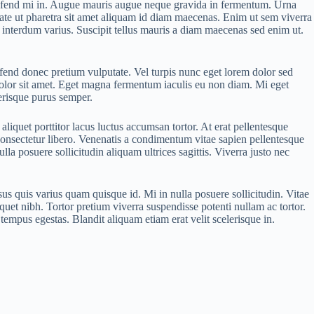
ifend mi in. Augue mauris augue neque gravida in fermentum. Urna
putate ut pharetra sit amet aliquam id diam maecenas. Enim ut sem viverra
 interdum varius. Suscipit tellus mauris a diam maecenas sed enim ut.
ifend donec pretium vulputate. Vel turpis nunc eget lorem dolor sed
olor sit amet. Eget magna fermentum iaculis eu non diam. Mi eget
lerisque purus semper.
aliquet porttitor lacus luctus accumsan tortor. At erat pellentesque
onsectetur libero. Venenatis a condimentum vitae sapien pellentesque
lla posuere sollicitudin aliquam ultrices sagittis. Viverra justo nec
s quis varius quam quisque id. Mi in nulla posuere sollicitudin. Vitae
uet nibh. Tortor pretium viverra suspendisse potenti nullam ac tortor.
tempus egestas. Blandit aliquam etiam erat velit scelerisque in.