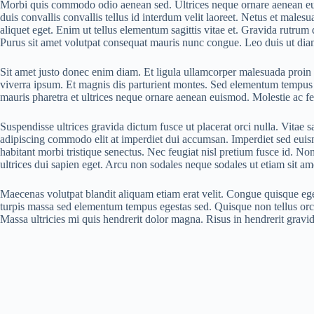
Morbi quis commodo odio aenean sed. Ultrices neque ornare aenean eu
duis convallis convallis tellus id interdum velit laoreet. Netus et male
aliquet eget. Enim ut tellus elementum sagittis vitae et. Gravida rutru
Purus sit amet volutpat consequat mauris nunc congue. Leo duis ut dia
Sit amet justo donec enim diam. Et ligula ullamcorper malesuada proin l
viverra ipsum. Et magnis dis parturient montes. Sed elementum tempus
mauris pharetra et ultrices neque ornare aenean euismod. Molestie ac feug
Suspendisse ultrices gravida dictum fusce ut placerat orci nulla. Vitae s
adipiscing commodo elit at imperdiet dui accumsan. Imperdiet sed euism
habitant morbi tristique senectus. Nec feugiat nisl pretium fusce id. Non
ultrices dui sapien eget. Arcu non sodales neque sodales ut etiam sit a
Maecenas volutpat blandit aliquam etiam erat velit. Congue quisque ege
turpis massa sed elementum tempus egestas sed. Quisque non tellus orci 
Massa ultricies mi quis hendrerit dolor magna. Risus in hendrerit gravid