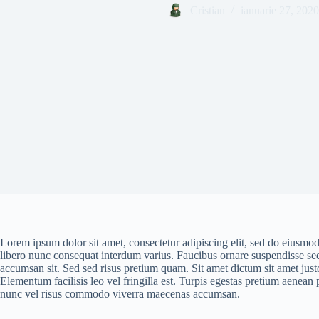
Cristian
ianuarie 27, 2020
Lorem ipsum dolor sit amet, consectetur adipiscing elit, sed do eiusmo
libero nunc consequat interdum varius. Faucibus ornare suspendisse sed
accumsan sit. Sed sed risus pretium quam. Sit amet dictum sit amet jus
Elementum facilisis leo vel fringilla est. Turpis egestas pretium aene
nunc vel risus commodo viverra maecenas accumsan.