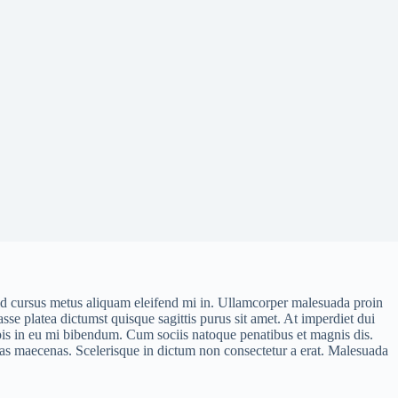
 id cursus metus aliquam eleifend mi in. Ullamcorper malesuada proin
e platea dictumst quisque sagittis purus sit amet. At imperdiet dui
rpis in eu mi bibendum. Cum sociis natoque penatibus et magnis dis.
stas maecenas. Scelerisque in dictum non consectetur a erat. Malesuada