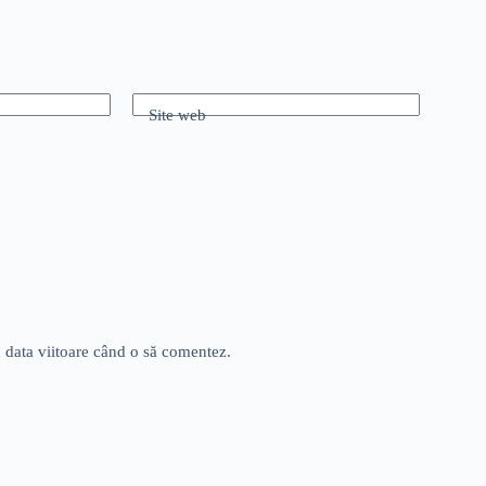
Site web
u data viitoare când o să comentez.