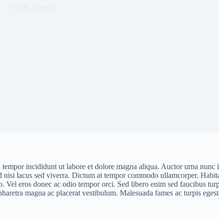
Art & Design
d tempor incididunt ut labore et dolore magna aliqua. Auctor urna nunc
 nisi lacus sed viverra. Dictum at tempor commodo ullamcorper. Habitass
to. Vel eros donec ac odio tempor orci. Sed libero enim sed faucibus tu
an pharetra magna ac placerat vestibulum. Malesuada fames ac turpis ege