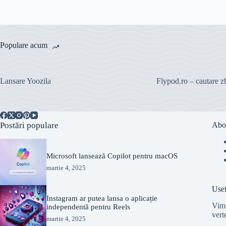
Populare acum
Lansare Yoozila
Flypod.ro – cautare z
Postări populare
Abo
Microsoft lansează Copilot pentru macOS
martie 4, 2025
Usef
Instagram ar putea lansa o aplicație
Vim 
independentă pentru Reels
vert
martie 4, 2025