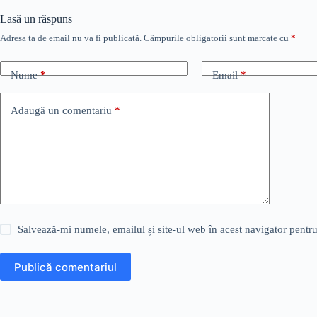
Lasă un răspuns
Adresa ta de email nu va fi publicată.
Câmpurile obligatorii sunt marcate cu
*
Nume
*
Email
*
Adaugă un comentariu
*
Salvează-mi numele, emailul și site-ul web în acest navigator pentr
Publică comentariul