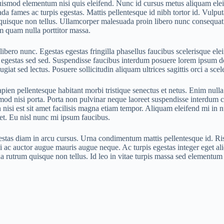
ismod elementum nisi quis eleifend. Nunc id cursus metus aliquam ele
suada fames ac turpis egestas. Mattis pellentesque id nibh tortor id. Vul
m quisque non tellus. Ullamcorper malesuada proin libero nunc consequat
m quam nulla porttitor massa.
ibero nunc. Egestas egestas fringilla phasellus faucibus scelerisque ele
 egestas sed sed. Suspendisse faucibus interdum posuere lorem ipsum d
iat sed lectus. Posuere sollicitudin aliquam ultrices sagittis orci a sce
apien pellentesque habitant morbi tristique senectus et netus. Enim nulla 
od nisi porta. Porta non pulvinar neque laoreet suspendisse interdum c
 nisi est sit amet facilisis magna etiam tempor. Aliquam eleifend mi in nu
met. Eu nisl nunc mi ipsum faucibus.
stas diam in arcu cursus. Urna condimentum mattis pellentesque id. Risu
ac auctor augue mauris augue neque. Ac turpis egestas integer eget aliq
a rutrum quisque non tellus. Id leo in vitae turpis massa sed elementum 