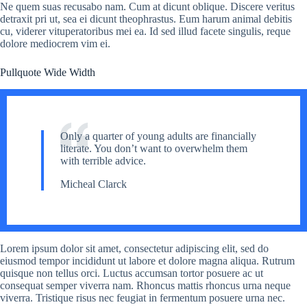
Ne quem suas recusabo nam. Cum at dicunt oblique. Discere veritus
detraxit pri ut, sea ei dicunt theophrastus. Eum harum animal debitis
cu, viderer vituperatoribus mei ea. Id sed illud facete singulis, reque
dolore mediocrem vim ei.
Pullquote Wide Width
Only a quarter of young adults are financially
literate. You don’t want to overwhelm them
with terrible advice.
Micheal Clarck
Lorem ipsum dolor sit amet, consectetur adipiscing elit, sed do
eiusmod tempor incididunt ut labore et dolore magna aliqua. Rutrum
quisque non tellus orci. Luctus accumsan tortor posuere ac ut
consequat semper viverra nam. Rhoncus mattis rhoncus urna neque
viverra. Tristique risus nec feugiat in fermentum posuere urna nec.