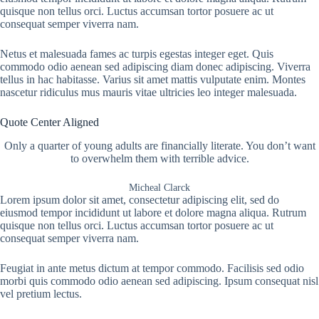
quisque non tellus orci. Luctus accumsan tortor posuere ac ut
consequat semper viverra nam.
Netus et malesuada fames ac turpis egestas integer eget. Quis
commodo odio aenean sed adipiscing diam donec adipiscing. Viverra
tellus in hac habitasse. Varius sit amet mattis vulputate enim. Montes
nascetur ridiculus mus mauris vitae ultricies leo integer malesuada.
Quote Center Aligned
Only a quarter of young adults are financially literate. You don’t want
to overwhelm them with terrible advice.
Micheal Clarck
Lorem ipsum dolor sit amet, consectetur adipiscing elit, sed do
eiusmod tempor incididunt ut labore et dolore magna aliqua. Rutrum
quisque non tellus orci. Luctus accumsan tortor posuere ac ut
consequat semper viverra nam.
Feugiat in ante metus dictum at tempor commodo. Facilisis sed odio
morbi quis commodo odio aenean sed adipiscing. Ipsum consequat nisl
vel pretium lectus.