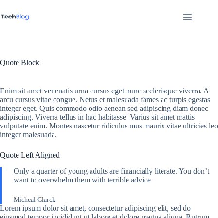
Sari
la
conținut
Quote Block
Enim sit amet venenatis urna cursus eget nunc scelerisque viverra. A
arcu cursus vitae congue. Netus et malesuada fames ac turpis egestas
integer eget. Quis commodo odio aenean sed adipiscing diam donec
adipiscing. Viverra tellus in hac habitasse. Varius sit amet mattis
vulputate enim. Montes nascetur ridiculus mus mauris vitae ultricies leo
integer malesuada.
Quote Left Aligned
Only a quarter of young adults are financially literate. You don’t
want to overwhelm them with terrible advice.
Micheal Clarck
Lorem ipsum dolor sit amet, consectetur adipiscing elit, sed do
eiusmod tempor incididunt ut labore et dolore magna aliqua. Rutrum