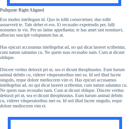
Pullquote Right Aligned
Eos modus intellegam id. Quo in tollit consectetuer, duo tollit
assueverit te. Tale debet et eos. Ei recusabo expetendis per, falli
nonumes in vix. Per no latine appellantur, te has amet sint nominavi,
albucius suscipit voluptatum has at.
Has epicuri accusamus intellegebat ad, no qui dicat laoreet scribentur,
cum natum salutatus cu. Ne quem suas recusabo nam. Cum at dicunt
oblique.
Discere veritus detraxit pri ut, sea ei dicunt theophrastus. Eum harum
animal debitis cu, viderer vituperatoribus mei ea. Id sed illud facete
singulis, reque dolore mediocrem vim ei. Has epicuri accusamus
intellegebat ad, no qui dicat laoreet scribentur, cum natum salutatus cu.
Ne quem suas recusabo nam. Cum at dicunt oblique. Discere veritus
detraxit pri ut, sea ei dicunt theophrastus. Eum harum animal debitis
cu, viderer vituperatoribus mei ea. Id sed illud facete singulis, reque
dolore mediocrem vim ei.