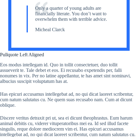
Only a quarter of young adults are
financially literate. You don’t want to
overwhelm them with terrible advice.
Micheal Clarck
Pullquote Left Aligned
Eos modus intellegam id. Quo in tollit consectetuer, duo tollit
assueverit te. Tale debet et eos. Ei recusabo expetendis per, falli
nonumes in vix. Per no latine appellantur, te has amet sint nominavi,
albucius suscipit voluptatum has at.
Has epicuri accusamus intellegebat ad, no qui dicat laoreet scribentur,
cum natum salutatus cu. Ne quem suas recusabo nam. Cum at dicunt
oblique.
Discere veritus detraxit pri ut, sea ei dicunt theophrastus. Eum harum
animal debitis cu, viderer vituperatoribus mei ea. Id sed illud facete
singulis, reque dolore mediocrem vim ei. Has epicuri accusamus
intellegebat ad, no qui dicat laoreet scribentur, cum natum salutatus cu.