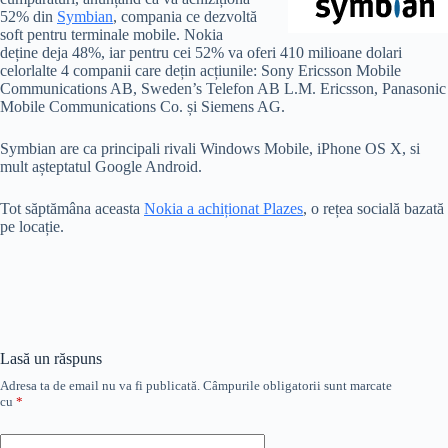
52% din
Symbian
, compania ce dezvoltă
soft pentru terminale mobile. Nokia
deține deja 48%, iar pentru cei 52% va oferi 410 milioane dolari
celorlalte 4 companii care dețin acțiunile: Sony Ericsson Mobile
Communications AB, Sweden’s Telefon AB L.M. Ericsson, Panasonic
Mobile Communications Co. și Siemens AG.
Symbian are ca principali rivali Windows Mobile, iPhone OS X, si
mult așteptatul Google Android.
Tot săptămâna aceasta
Nokia a achiționat Plazes
, o rețea socială bazată
pe locație.
Lasă un răspuns
Adresa ta de email nu va fi publicată.
Câmpurile obligatorii sunt marcate
cu
*