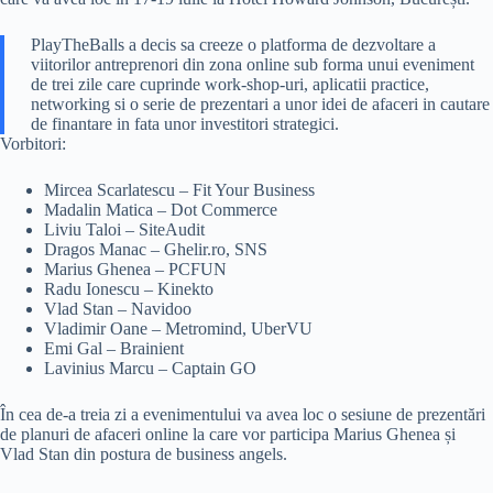
PlayTheBalls a decis sa creeze o platforma de dezvoltare a
viitorilor antreprenori din zona online sub forma unui eveniment
de trei zile care cuprinde work-shop-uri, aplicatii practice,
networking si o serie de prezentari a unor idei de afaceri in cautare
de finantare in fata unor investitori strategici.
Vorbitori:
Mircea Scarlatescu – Fit Your Business
Madalin Matica – Dot Commerce
Liviu Taloi – SiteAudit
Dragos Manac – Ghelir.ro, SNS
Marius Ghenea – PCFUN
Radu Ionescu – Kinekto
Vlad Stan – Navidoo
Vladimir Oane – Metromind, UberVU
Emi Gal – Brainient
Lavinius Marcu – Captain GO
În cea de-a treia zi a evenimentului va avea loc o sesiune de prezentări
de planuri de afaceri online la care vor participa Marius Ghenea și
Vlad Stan din postura de business angels.