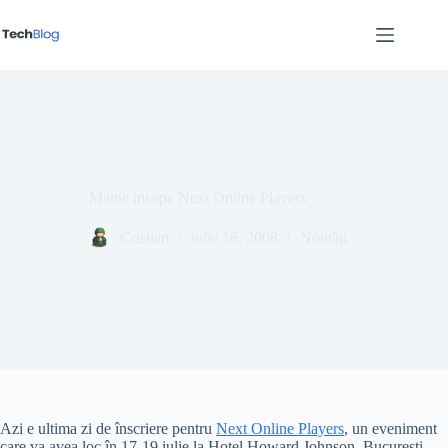
Sari
la
conținut
Maine incepe Next Online Players
Cristian
iulie 16, 2008
Noutăți
Azi e ultima zi de înscriere pentru
Next Online Players
, un eveniment
care va avea loc în 17-19 iulie la Hotel Howard Johnson, București.