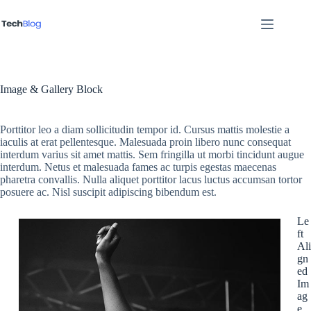
Sari
la
conținut
Image & Gallery Block
Porttitor leo a diam sollicitudin tempor id. Cursus mattis molestie a
iaculis at erat pellentesque. Malesuada proin libero nunc consequat
interdum varius sit amet mattis. Sem fringilla ut morbi tincidunt augue
interdum. Netus et malesuada fames ac turpis egestas maecenas
pharetra convallis. Nulla aliquet porttitor lacus luctus accumsan tortor
posuere ac. Nisl suscipit adipiscing bibendum est.
Le
ft
Ali
gn
ed
Im
ag
e