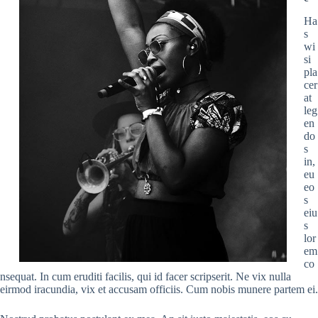
Ha
s
wi
si
pla
cer
at
leg
en
do
s
in,
eu
eo
s
eiu
s
lor
em
co
nsequat. In cum eruditi facilis, qui id facer scripserit. Ne vix nulla
eirmod iracundia, vix et accusam officiis. Cum nobis munere partem ei.