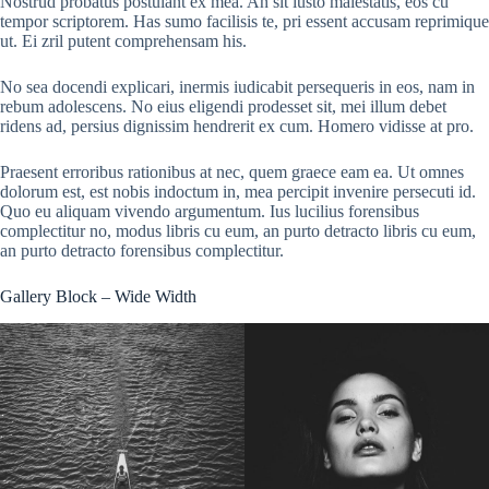
Nostrud probatus postulant ex mea. An sit iusto maiestatis, eos cu
tempor scriptorem. Has sumo facilisis te, pri essent accusam reprimique
ut. Ei zril putent comprehensam his.
No sea docendi explicari, inermis iudicabit persequeris in eos, nam in
rebum adolescens. No eius eligendi prodesset sit, mei illum debet
ridens ad, persius dignissim hendrerit ex cum. Homero vidisse at pro.
Praesent erroribus rationibus at nec, quem graece eam ea. Ut omnes
dolorum est, est nobis indoctum in, mea percipit invenire persecuti id.
Quo eu aliquam vivendo argumentum. Ius lucilius forensibus
complectitur no, modus libris cu eum, an purto detracto libris cu eum,
an purto detracto forensibus complectitur.
Gallery Block – Wide Width