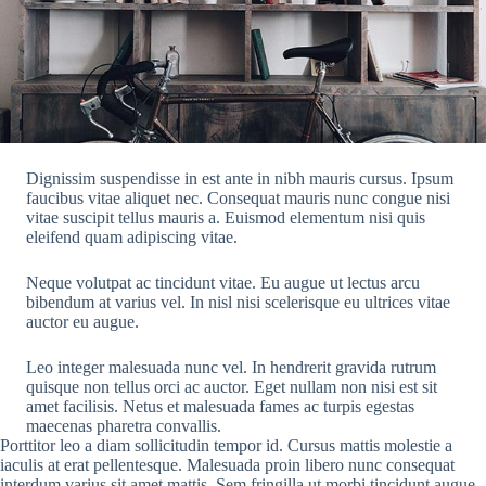
Dignissim suspendisse in est ante in nibh mauris cursus. Ipsum
faucibus vitae aliquet nec. Consequat mauris nunc congue nisi
vitae suscipit tellus mauris a. Euismod elementum nisi quis
eleifend quam adipiscing vitae.
Neque volutpat ac tincidunt vitae. Eu augue ut lectus arcu
bibendum at varius vel. In nisl nisi scelerisque eu ultrices vitae
auctor eu augue.
Leo integer malesuada nunc vel. In hendrerit gravida rutrum
quisque non tellus orci ac auctor. Eget nullam non nisi est sit
amet facilisis. Netus et malesuada fames ac turpis egestas
maecenas pharetra convallis.
Porttitor leo a diam sollicitudin tempor id. Cursus mattis molestie a
iaculis at erat pellentesque. Malesuada proin libero nunc consequat
interdum varius sit amet mattis. Sem fringilla ut morbi tincidunt augue