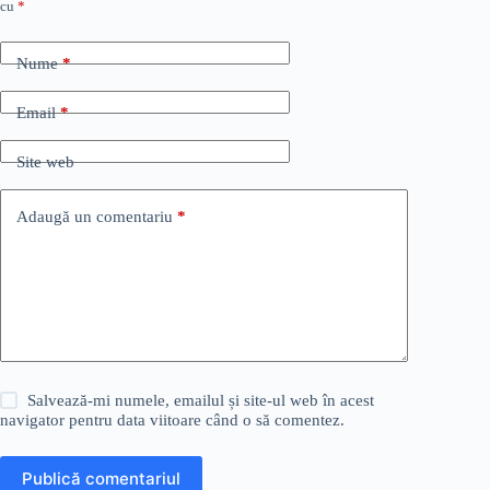
cu
*
Nume
*
Email
*
Site web
Adaugă un comentariu
*
Salvează-mi numele, emailul și site-ul web în acest
navigator pentru data viitoare când o să comentez.
Publică comentariul