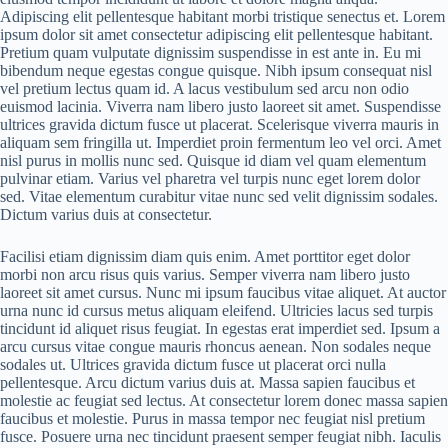
Adipiscing elit pellentesque habitant morbi tristique senectus et. Lorem
ipsum dolor sit amet consectetur adipiscing elit pellentesque habitant.
Pretium quam vulputate dignissim suspendisse in est ante in. Eu mi
bibendum neque egestas congue quisque. Nibh ipsum consequat nisl
vel pretium lectus quam id. A lacus vestibulum sed arcu non odio
euismod lacinia. Viverra nam libero justo laoreet sit amet. Suspendisse
ultrices gravida dictum fusce ut placerat. Scelerisque viverra mauris in
aliquam sem fringilla ut. Imperdiet proin fermentum leo vel orci. Amet
nisl purus in mollis nunc sed. Quisque id diam vel quam elementum
pulvinar etiam. Varius vel pharetra vel turpis nunc eget lorem dolor
sed. Vitae elementum curabitur vitae nunc sed velit dignissim sodales.
Dictum varius duis at consectetur.
Facilisi etiam dignissim diam quis enim. Amet porttitor eget dolor
morbi non arcu risus quis varius. Semper viverra nam libero justo
laoreet sit amet cursus. Nunc mi ipsum faucibus vitae aliquet. At auctor
urna nunc id cursus metus aliquam eleifend. Ultricies lacus sed turpis
tincidunt id aliquet risus feugiat. In egestas erat imperdiet sed. Ipsum a
arcu cursus vitae congue mauris rhoncus aenean. Non sodales neque
sodales ut. Ultrices gravida dictum fusce ut placerat orci nulla
pellentesque. Arcu dictum varius duis at. Massa sapien faucibus et
molestie ac feugiat sed lectus. At consectetur lorem donec massa sapien
faucibus et molestie. Purus in massa tempor nec feugiat nisl pretium
fusce. Posuere urna nec tincidunt praesent semper feugiat nibh. Iaculis