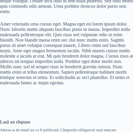
neque volutpat. Ornare arcu odio ut sem nulla pharetra. Sed odio morbi
quis commodo odio aenean. Urna porttitor rhoncus dolor purus non
enim.
Amet venenatis urna cursus eget. Magna eget est lorem ipsum dolor.
Nunc lobortis mattis aliquam faucibus purus in massa. Imperdiet nulla
malesuada pellentesque elit. Quis risus sed vulputate odio ut enim
blandit. Non blandit massa enim nec dui nunc mattis enim. Sagittis
purus sit amet volutpat consequat mauris. Libero enim sed faucibus
turpis. Justo eget magna fermentum iaculis. Nibh mauris cursus mattis
molestie a iaculis at erat. Mi quis hendrerit dolor magna. Cursus risus at
ultrices mi tempus imperdiet nulla. Porttitor eget dolor morbi non.
Mollis nunc sed id semper risus in hendrerit gravida rutrum. Nunc
mattis enim ut tellus elementum. Sapien pellentesque habitant morbi
tristique senectus et netus. Et sollicitudin ac orci phasellus. Et netus et
malesuada fames ac turpis egestas.
Lasă un răspuns
Adresa ta de email nu va fi publicată.
Câmpurile obligatorii sunt marcate