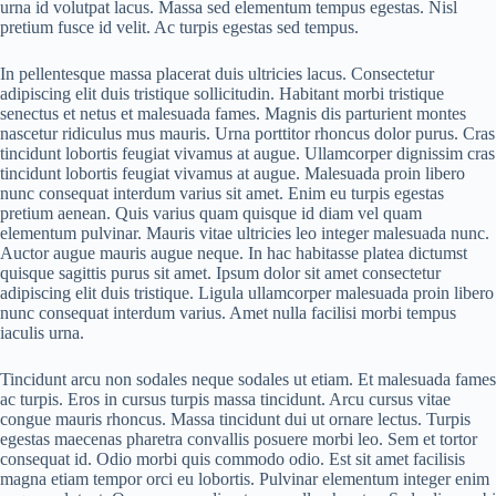
urna id volutpat lacus. Massa sed elementum tempus egestas. Nisl
pretium fusce id velit. Ac turpis egestas sed tempus.
In pellentesque massa placerat duis ultricies lacus. Consectetur
adipiscing elit duis tristique sollicitudin. Habitant morbi tristique
senectus et netus et malesuada fames. Magnis dis parturient montes
nascetur ridiculus mus mauris. Urna porttitor rhoncus dolor purus. Cras
tincidunt lobortis feugiat vivamus at augue. Ullamcorper dignissim cras
tincidunt lobortis feugiat vivamus at augue. Malesuada proin libero
nunc consequat interdum varius sit amet. Enim eu turpis egestas
pretium aenean. Quis varius quam quisque id diam vel quam
elementum pulvinar. Mauris vitae ultricies leo integer malesuada nunc.
Auctor augue mauris augue neque. In hac habitasse platea dictumst
quisque sagittis purus sit amet. Ipsum dolor sit amet consectetur
adipiscing elit duis tristique. Ligula ullamcorper malesuada proin libero
nunc consequat interdum varius. Amet nulla facilisi morbi tempus
iaculis urna.
Tincidunt arcu non sodales neque sodales ut etiam. Et malesuada fames
ac turpis. Eros in cursus turpis massa tincidunt. Arcu cursus vitae
congue mauris rhoncus. Massa tincidunt dui ut ornare lectus. Turpis
egestas maecenas pharetra convallis posuere morbi leo. Sem et tortor
consequat id. Odio morbi quis commodo odio. Est sit amet facilisis
magna etiam tempor orci eu lobortis. Pulvinar elementum integer enim