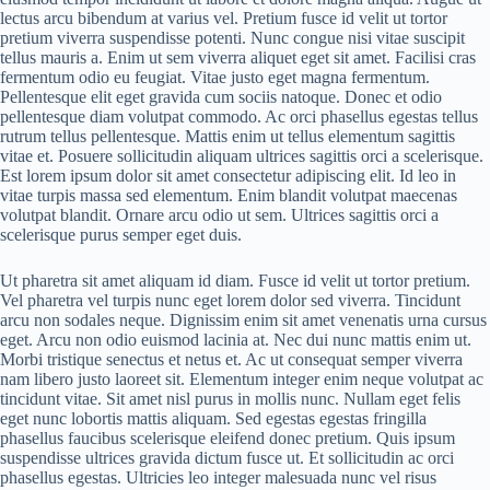
lectus arcu bibendum at varius vel. Pretium fusce id velit ut tortor
pretium viverra suspendisse potenti. Nunc congue nisi vitae suscipit
tellus mauris a. Enim ut sem viverra aliquet eget sit amet. Facilisi cras
fermentum odio eu feugiat. Vitae justo eget magna fermentum.
Pellentesque elit eget gravida cum sociis natoque. Donec et odio
pellentesque diam volutpat commodo. Ac orci phasellus egestas tellus
rutrum tellus pellentesque. Mattis enim ut tellus elementum sagittis
vitae et. Posuere sollicitudin aliquam ultrices sagittis orci a scelerisque.
Est lorem ipsum dolor sit amet consectetur adipiscing elit. Id leo in
vitae turpis massa sed elementum. Enim blandit volutpat maecenas
volutpat blandit. Ornare arcu odio ut sem. Ultrices sagittis orci a
scelerisque purus semper eget duis.
Ut pharetra sit amet aliquam id diam. Fusce id velit ut tortor pretium.
Vel pharetra vel turpis nunc eget lorem dolor sed viverra. Tincidunt
arcu non sodales neque. Dignissim enim sit amet venenatis urna cursus
eget. Arcu non odio euismod lacinia at. Nec dui nunc mattis enim ut.
Morbi tristique senectus et netus et. Ac ut consequat semper viverra
nam libero justo laoreet sit. Elementum integer enim neque volutpat ac
tincidunt vitae. Sit amet nisl purus in mollis nunc. Nullam eget felis
eget nunc lobortis mattis aliquam. Sed egestas egestas fringilla
phasellus faucibus scelerisque eleifend donec pretium. Quis ipsum
suspendisse ultrices gravida dictum fusce ut. Et sollicitudin ac orci
phasellus egestas. Ultricies leo integer malesuada nunc vel risus