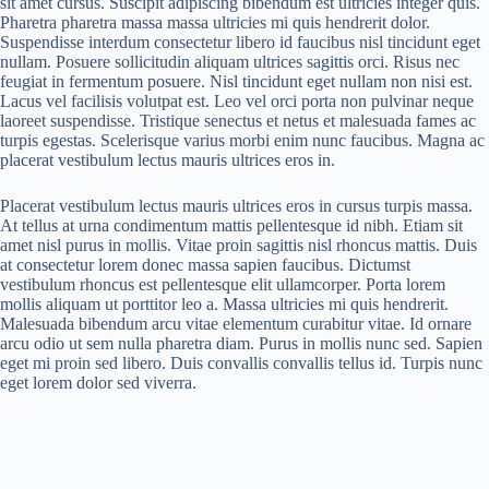
sit amet cursus. Suscipit adipiscing bibendum est ultricies integer quis.
Pharetra pharetra massa massa ultricies mi quis hendrerit dolor.
Suspendisse interdum consectetur libero id faucibus nisl tincidunt eget
nullam. Posuere sollicitudin aliquam ultrices sagittis orci. Risus nec
feugiat in fermentum posuere. Nisl tincidunt eget nullam non nisi est.
Lacus vel facilisis volutpat est. Leo vel orci porta non pulvinar neque
laoreet suspendisse. Tristique senectus et netus et malesuada fames ac
turpis egestas. Scelerisque varius morbi enim nunc faucibus. Magna ac
placerat vestibulum lectus mauris ultrices eros in.
Placerat vestibulum lectus mauris ultrices eros in cursus turpis massa.
At tellus at urna condimentum mattis pellentesque id nibh. Etiam sit
amet nisl purus in mollis. Vitae proin sagittis nisl rhoncus mattis. Duis
at consectetur lorem donec massa sapien faucibus. Dictumst
vestibulum rhoncus est pellentesque elit ullamcorper. Porta lorem
mollis aliquam ut porttitor leo a. Massa ultricies mi quis hendrerit.
Malesuada bibendum arcu vitae elementum curabitur vitae. Id ornare
arcu odio ut sem nulla pharetra diam. Purus in mollis nunc sed. Sapien
eget mi proin sed libero. Duis convallis convallis tellus id. Turpis nunc
eget lorem dolor sed viverra.