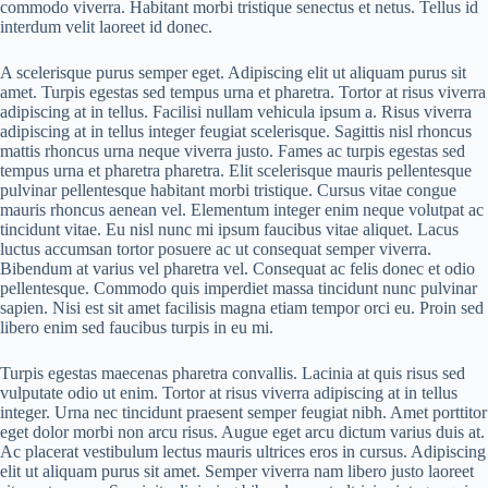
commodo viverra. Habitant morbi tristique senectus et netus. Tellus id
interdum velit laoreet id donec.
A scelerisque purus semper eget. Adipiscing elit ut aliquam purus sit
amet. Turpis egestas sed tempus urna et pharetra. Tortor at risus viverra
adipiscing at in tellus. Facilisi nullam vehicula ipsum a. Risus viverra
adipiscing at in tellus integer feugiat scelerisque. Sagittis nisl rhoncus
mattis rhoncus urna neque viverra justo. Fames ac turpis egestas sed
tempus urna et pharetra pharetra. Elit scelerisque mauris pellentesque
pulvinar pellentesque habitant morbi tristique. Cursus vitae congue
mauris rhoncus aenean vel. Elementum integer enim neque volutpat ac
tincidunt vitae. Eu nisl nunc mi ipsum faucibus vitae aliquet. Lacus
luctus accumsan tortor posuere ac ut consequat semper viverra.
Bibendum at varius vel pharetra vel. Consequat ac felis donec et odio
pellentesque. Commodo quis imperdiet massa tincidunt nunc pulvinar
sapien. Nisi est sit amet facilisis magna etiam tempor orci eu. Proin sed
libero enim sed faucibus turpis in eu mi.
Turpis egestas maecenas pharetra convallis. Lacinia at quis risus sed
vulputate odio ut enim. Tortor at risus viverra adipiscing at in tellus
integer. Urna nec tincidunt praesent semper feugiat nibh. Amet porttitor
eget dolor morbi non arcu risus. Augue eget arcu dictum varius duis at.
Ac placerat vestibulum lectus mauris ultrices eros in cursus. Adipiscing
elit ut aliquam purus sit amet. Semper viverra nam libero justo laoreet