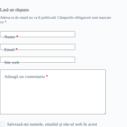
Lasă un răspuns
Adresa ta de email nu va fi publicată.
Câmpurile obligatorii sunt marcate
cu
*
Nume
*
Email
*
Site web
Adaugă un comentariu
*
Salvează-mi numele, emailul și site-ul web în acest