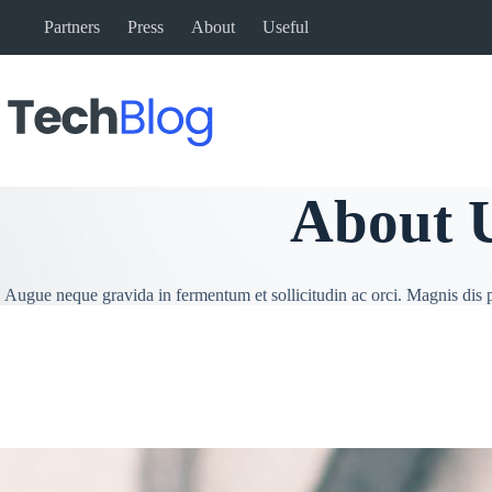
Sari
Partners
Press
About
Useful
la
conținut
About 
Augue neque gravida in fermentum et sollicitudin ac orci. Magnis dis p